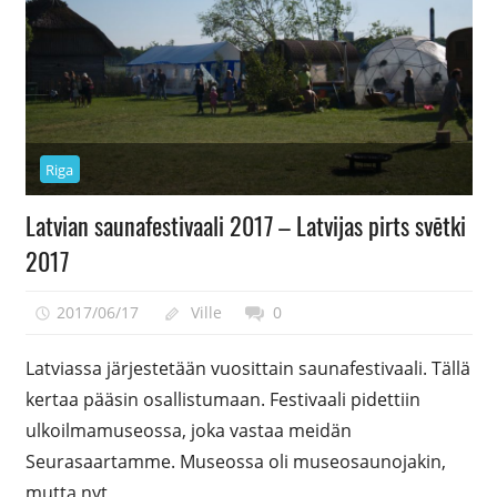
Riga
Latvian saunafestivaali 2017 – Latvijas pirts svētki
2017
2017/06/17
Ville
0
Latviassa järjestetään vuosittain saunafestivaali. Tällä
kertaa pääsin osallistumaan. Festivaali pidettiin
ulkoilmamuseossa, joka vastaa meidän
Seurasaartamme. Museossa oli museosaunojakin,
mutta nyt