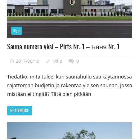
Riga
Sauna numero yksi – Pirts Nr. 1 – Баня Nr. 1
2017/06/18
Ville
0
Tiedätkö, mitä tulee, kun saunahullu saa käytännössä
rajattoman budjetin ja rakentaa yleisen saunan, jossa
mistään ei tingitä? Tätä olen pitkään
READ MORE