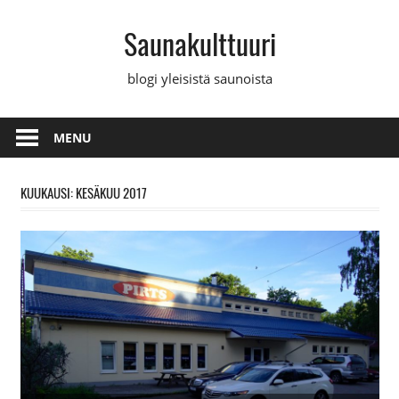
Skip
Saunakulttuuri
to
content
blogi yleisistä saunoista
MENU
KUUKAUSI: KESÄKUU 2017