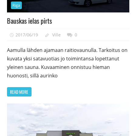
Riga
Bauskas ielas pirts
2017/06/19
Ville
0
Aamulla lähden ajamaan raitiovaunulla. Tarkoitus on
kuvata yksi satavuotias jo toimintansa lopettanut
yleinen sauna. Kuvaaminen onnistuu hieman
huonosti, sillä aurinko
READ MORE