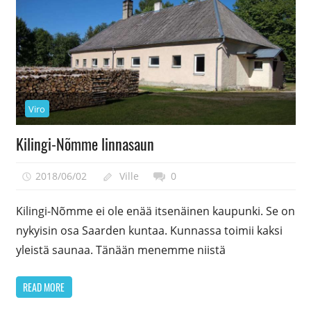
Viro
Kilingi-Nõmme linnasaun
2018/06/02
Ville
0
Kilingi-Nõmme ei ole enää itsenäinen kaupunki. Se on
nykyisin osa Saarden kuntaa. Kunnassa toimii kaksi
yleistä saunaa. Tänään menemme niistä
READ MORE