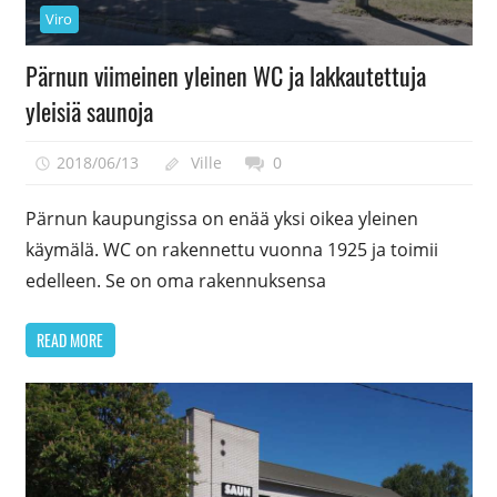
Viro
Pärnun viimeinen yleinen WC ja lakkautettuja
yleisiä saunoja
2018/06/13
Ville
0
Pärnun kaupungissa on enää yksi oikea yleinen
käymälä. WC on rakennettu vuonna 1925 ja toimii
edelleen. Se on oma rakennuksensa
READ MORE