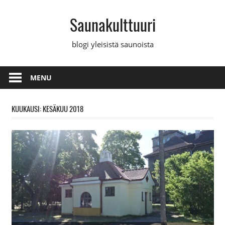
Skip
Saunakulttuuri
to
content
blogi yleisistä saunoista
MENU
KUUKAUSI: KESÄKUU 2018