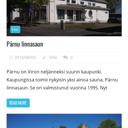
Viro
Pärnu linnasaun
2018/06/03
Ville
0
Pärnu on Viron neljänneksi suurin kaupunki.
Kaupungissa toimii nykyisin yksi ainoa sauna, Pärnu
linnasaun. Se on valmistunut vuonna 1995. Nyt
READ MORE