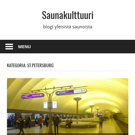
Skip
Saunakulttuuri
to
content
blogi yleisistä saunoista
MENU
KATEGORIA: ST.PETERSBURG