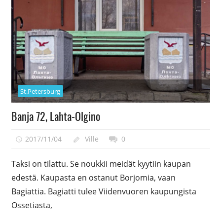
St.Petersburg
Banja 72, Lahta-Olgino
2017/11/04
Ville
0
Taksi on tilattu. Se noukkii meidät kyytiin kaupan
edestä. Kaupasta en ostanut Borjomia, vaan
Bagiattia. Bagiatti tulee Viidenvuoren kaupungista
Ossetiasta,