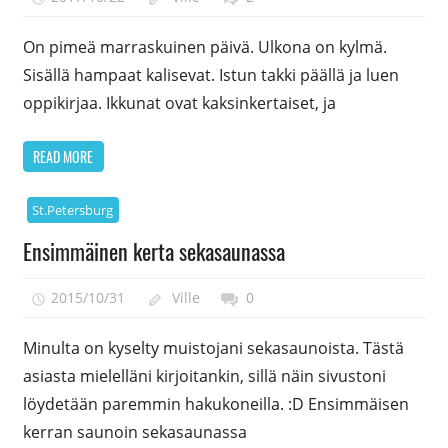
On pimeä marraskuinen päivä. Ulkona on kylmä.
Sisällä hampaat kalisevat. Istun takki päällä ja luen
oppikirjaa. Ikkunat ovat kaksinkertaiset, ja
READ MORE
St.Petersburg
Ensimmäinen kerta sekasaunassa
2015/10/31
Ville
0
Minulta on kyselty muistojani sekasaunoista. Tästä
asiasta mielelläni kirjoitankin, sillä näin sivustoni
löydetään paremmin hakukoneilla. :D Ensimmäisen
kerran saunoin sekasaunassa