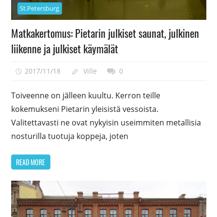
St.Petersburg
Matkakertomus: Pietarin julkiset saunat, julkinen
liikenne ja julkiset käymälät
2017/11/18
Ville
0
Toiveenne on jälleen kuultu. Kerron teille
kokemukseni Pietarin yleisistä vessoista.
Valitettavasti ne ovat nykyisin useimmiten metallisia
nosturilla tuotuja koppeja, joten
READ MORE