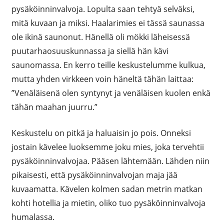
pysäköinninvalvoja. Lopulta saan tehtyä selväksi,
mitä kuvaan ja miksi. Haalarimies ei tässä saunassa
ole ikinä saunonut. Hänellä oli mökki läheisessä
puutarhaosuuskunnassa ja siellä hän kävi
saunomassa. En kerro teille keskustelumme kulkua,
mutta yhden virkkeen voin häneltä tähän laittaa:
”Venäläisenä olen syntynyt ja venäläisen kuolen enkä
tähän maahan juurru.”
Keskustelu on pitkä ja haluaisin jo pois. Onneksi
jostain kävelee luoksemme joku mies, joka tervehtii
pysäköinninvalvojaa. Pääsen lähtemään. Lähden niin
pikaisesti, että pysäköinninvalvojan maja jää
kuvaamatta. Kävelen kolmen sadan metrin matkan
kohti hotellia ja mietin, oliko tuo pysäköinninvalvoja
humalassa.