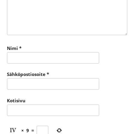
Nimi
*
Sähköpostiosoite
*
Kotisivu
×
9
=