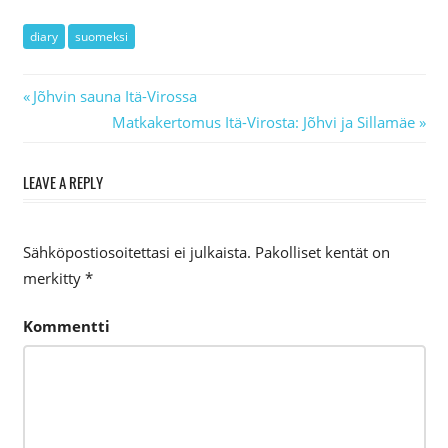
diary
suomeksi
Previous
Jõhvin sauna Itä-Virossa
Artikkelien
Post:
Next
Matkakertomus Itä-Virosta: Jõhvi ja Sillamäe
Post:
selaus
LEAVE A REPLY
Sähköpostiosoitettasi ei julkaista.
Pakolliset kentät on
merkitty
*
Kommentti