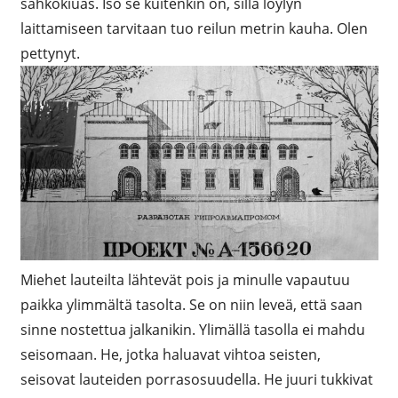
sähkökiuas. Iso se kuitenkin on, sillä löylyn
laittamiseen tarvitaan tuo reilun metrin kauha. Olen
pettynyt.
Miehet lauteilta lähtevät pois ja minulle vapautuu
paikka ylimmältä tasolta. Se on niin leveä, että saan
sinne nostettua jalkanikin. Ylimällä tasolla ei mahdu
seisomaan. He, jotka haluavat vihtoa seisten,
seisovat lauteiden porrasosuudella. He juuri tukkivat