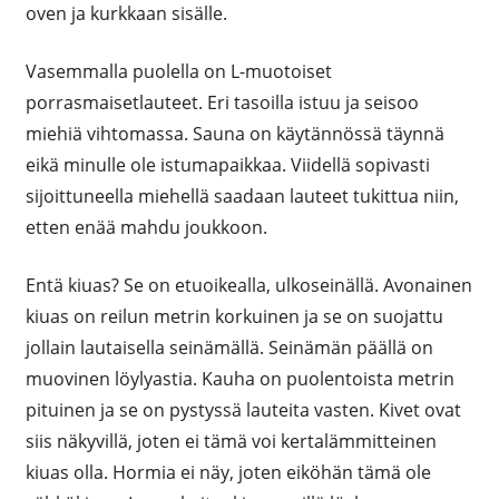
oven ja kurkkaan sisälle.
Vasemmalla puolella on L-muotoiset
porrasmaisetlauteet. Eri tasoilla istuu ja seisoo
miehiä vihtomassa. Sauna on käytännössä täynnä
eikä minulle ole istumapaikkaa. Viidellä sopivasti
sijoittuneella miehellä saadaan lauteet tukittua niin,
etten enää mahdu joukkoon.
Entä kiuas? Se on etuoikealla, ulkoseinällä. Avonainen
kiuas on reilun metrin korkuinen ja se on suojattu
jollain lautaisella seinämällä. Seinämän päällä on
muovinen löylyastia. Kauha on puolentoista metrin
pituinen ja se on pystyssä lauteita vasten. Kivet ovat
siis näkyvillä, joten ei tämä voi kertalämmitteinen
kiuas olla. Hormia ei näy, joten eiköhän tämä ole