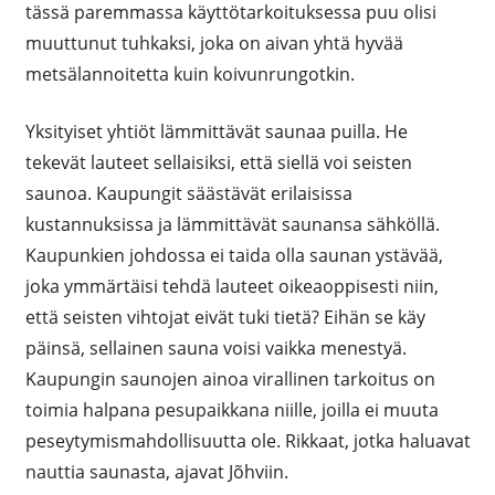
tässä paremmassa käyttötarkoituksessa puu olisi
muuttunut tuhkaksi, joka on aivan yhtä hyvää
metsälannoitetta kuin koivunrungotkin.
Yksityiset yhtiöt lämmittävät saunaa puilla. He
tekevät lauteet sellaisiksi, että siellä voi seisten
saunoa. Kaupungit säästävät erilaisissa
kustannuksissa ja lämmittävät saunansa sähköllä.
Kaupunkien johdossa ei taida olla saunan ystävää,
joka ymmärtäisi tehdä lauteet oikeaoppisesti niin,
että seisten vihtojat eivät tuki tietä? Eihän se käy
päinsä, sellainen sauna voisi vaikka menestyä.
Kaupungin saunojen ainoa virallinen tarkoitus on
toimia halpana pesupaikkana niille, joilla ei muuta
peseytymismahdollisuutta ole. Rikkaat, jotka haluavat
nauttia saunasta, ajavat Jõhviin.