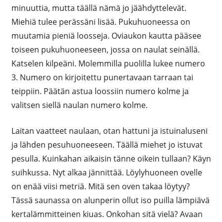
minuuttia, mutta täällä nämä jo jäähdyttelevät.
Miehiä tulee perässäni lisää. Pukuhuoneessa on
muutamia pieniä loosseja. Oviaukon kautta pääsee
toiseen pukuhuoneeseen, jossa on naulat seinällä.
Katselen kilpeäni. Molemmilla puolilla lukee numero
3. Numero on kirjoitettu punertavaan tarraan tai
teippiin. Päätän astua loossiin numero kolme ja
valitsen siellä naulan numero kolme.
Laitan vaatteet naulaan, otan hattuni ja istuinaluseni
ja lähden pesuhuoneeseen. Täällä miehet jo istuvat
pesulla. Kuinkahan aikaisin tänne oikein tullaan? Käyn
suihkussa. Nyt alkaa jännittää. Löylyhuoneen ovelle
on enää viisi metriä. Mitä sen oven takaa löytyy?
Tässä saunassa on alunperin ollut iso puilla lämpiävä
kertalämmitteinen kiuas. Onkohan sitä vielä? Avaan