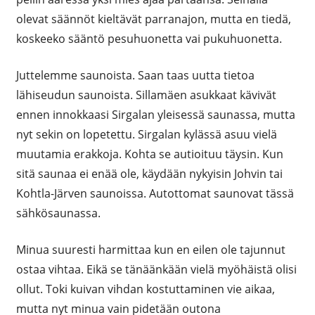
olevat säännöt kieltävät parranajon, mutta en tiedä,
koskeeko sääntö pesuhuonetta vai pukuhuonetta.
Juttelemme saunoista. Saan taas uutta tietoa
lähiseudun saunoista. Sillamäen asukkaat kävivät
ennen innokkaasi Sirgalan yleisessä saunassa, mutta
nyt sekin on lopetettu. Sirgalan kylässä asuu vielä
muutamia erakkoja. Kohta se autioituu täysin. Kun
sitä saunaa ei enää ole, käydään nykyisin Johvin tai
Kohtla-Järven saunoissa. Autottomat saunovat tässä
sähkösaunassa.
Minua suuresti harmittaa kun en eilen ole tajunnut
ostaa vihtaa. Eikä se tänäänkään vielä myöhäistä olisi
ollut. Toki kuivan vihdan kostuttaminen vie aikaa,
mutta nyt minua vain pidetään outona