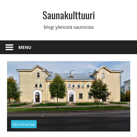
Skip
Saunakulttuuri
to
content
blogi yleisistä saunoista
MENU
Ida-Virumaa