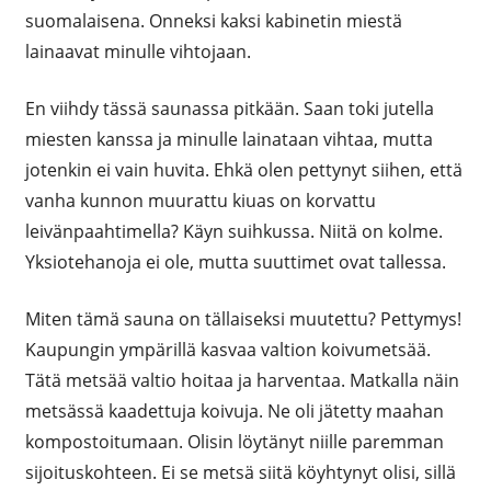
suomalaisena. Onneksi kaksi kabinetin miestä
lainaavat minulle vihtojaan.
En viihdy tässä saunassa pitkään. Saan toki jutella
miesten kanssa ja minulle lainataan vihtaa, mutta
jotenkin ei vain huvita. Ehkä olen pettynyt siihen, että
vanha kunnon muurattu kiuas on korvattu
leivänpaahtimella? Käyn suihkussa. Niitä on kolme.
Yksiotehanoja ei ole, mutta suuttimet ovat tallessa.
Miten tämä sauna on tällaiseksi muutettu? Pettymys!
Kaupungin ympärillä kasvaa valtion koivumetsää.
Tätä metsää valtio hoitaa ja harventaa. Matkalla näin
metsässä kaadettuja koivuja. Ne oli jätetty maahan
kompostoitumaan. Olisin löytänyt niille paremman
sijoituskohteen. Ei se metsä siitä köyhtynyt olisi, sillä