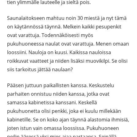
tien ylimmälle lauteelle ja sieltä pois.
Saunalaitokseen mahtuu noin 30 miestä ja nyt tämä
on käytännössä täynnä. Melkein kaikki pesupenkit
ovat varattuja. Todennäköisesti myös
pukuhuoneessa naulat ovat varattuja. Menen omaan
loossiini. Nauloja on kuusi. Kaikissa nauloissa
roikkuvat vaatteet ja niiden lisäksi muovikilpi. Se olisi
siis tarkoitus jättää naulaan?
Pääsen juttuun paikallisten kanssa. Keskustelu
parhaiten onnistuu niiden kanssa, jotka ovat
samassa kabinetissa kanssani. Keskellä
pukuhuonetta olisi penkki, joka ei kuulu millekään
kabinetille. Se on koko ajan täynnä alastomia ihmisiä,
joten istun vain omassa loossissa. Pukuhuoneen
peilin ääressä yksi mies ajaa partaansa. Seinällä