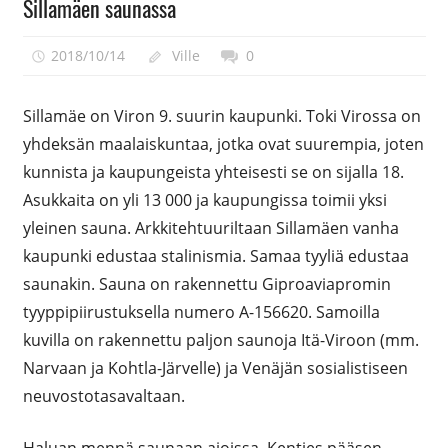
Sillamäen saunassa
2018/10/14
Ville
0
Sillamäe on Viron 9. suurin kaupunki. Toki Virossa on
yhdeksän maalaiskuntaa, jotka ovat suurempia, joten
kunnista ja kaupungeista yhteisesti se on sijalla 18.
Asukkaita on yli 13 000 ja kaupungissa toimii yksi
yleinen sauna. Arkkitehtuuriltaan Sillamäen vanha
kaupunki edustaa stalinismia. Samaa tyyliä edustaa
saunakin. Sauna on rakennettu Giproaviapromin
tyyppipiirustuksella numero A-156620. Samoilla
kuvilla on rakennettu paljon saunoja Itä-Viroon (mm.
Narvaan ja Kohtla-Järvelle) ja Venäjän sosialistiseen
neuvostotasavaltaan.