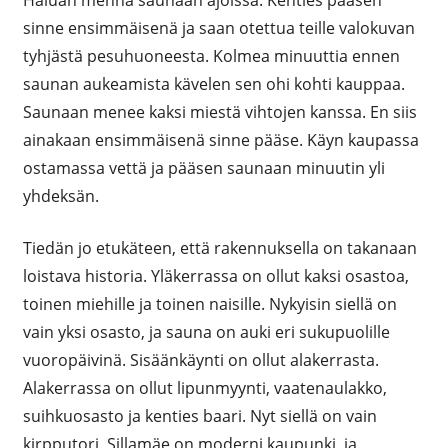
Haluan mennä saunaan ajoissa. Kenties pääsen
sinne ensimmäisenä ja saan otettua teille valokuvan
tyhjästä pesuhuoneesta. Kolmea minuuttia ennen
saunan aukeamista kävelen sen ohi kohti kauppaa.
Saunaan menee kaksi miestä vihtojen kanssa. En siis
ainakaan ensimmäisenä sinne pääse. Käyn kaupassa
ostamassa vettä ja pääsen saunaan minuutin yli
yhdeksän.
Tiedän jo etukäteen, että rakennuksella on takanaan
loistava historia. Yläkerrassa on ollut kaksi osastoa,
toinen miehille ja toinen naisille. Nykyisin siellä on
vain yksi osasto, ja sauna on auki eri sukupuolille
vuoropäivinä. Sisäänkäynti on ollut alakerrasta.
Alakerrassa on ollut lipunmyynti, vaatenaulakko,
suihkuosasto ja kenties baari. Nyt siellä on vain
kirpputori. Sillamäe on moderni kaupunki, ja