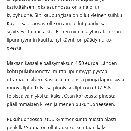
käsittääkseni joka asunnossa on aina ollut
kylpyhuone. Silti kaupungissa on ollut yleinen suihku.
Käynti saunaosastolle on aina ollut päädyssä
sijaitsevista portaista. Ennen niihin käytiin alakerran
lipunmyynnin kautta, nyt käynti on päädyn ulko-
ovesta.
Maksan kassalle pääsymaksun 4,50 euroa. Lähden
kohti pukuhuonetta, mutta lipunmyyjä pyytää
ottamaan kilven. Kassalla on useita pinoja läpinäkyviä
muovikilpiä. Toisissa pinoissa kilpiä on ehkä 5-6,
toisissa vain yksi tai kaksi. Otan korkeasta pinosta
päällimmäisen kilven ja menen pukuhuoneeseen.
Pukuhuoneessa istuu kymmenkunta miestä alasti
penkillä! Sauna on ollut auki korkeintaan kaksi