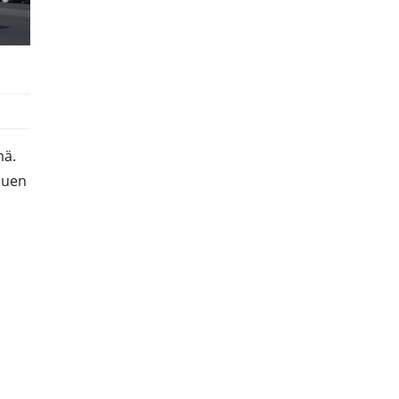
mä.
 luen