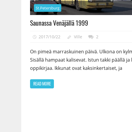
St.Petersburg
Saunassa Venäjällä 1999
2017/10/22
Ville
2
On pimeä marraskuinen päivä. Ulkona on kyl
Sisällä hampaat kalisevat. Istun takki päällä ja
oppikirjaa. Ikkunat ovat kaksinkertaiset, ja
READ MORE