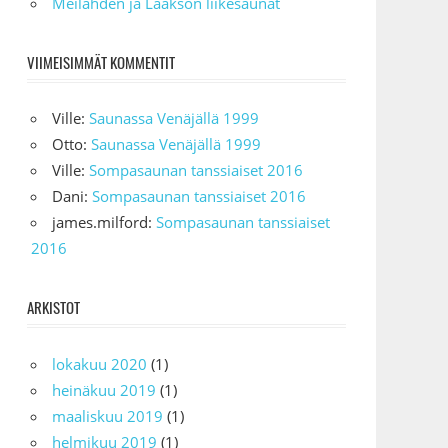
Meilahden ja Laakson liikesaunat
VIIMEISIMMÄT KOMMENTIT
Ville
:
Saunassa Venäjällä 1999
Otto
:
Saunassa Venäjällä 1999
Ville
:
Sompasaunan tanssiaiset 2016
Dani
:
Sompasaunan tanssiaiset 2016
james.milford
:
Sompasaunan tanssiaiset
2016
ARKISTOT
lokakuu 2020
(1)
heinäkuu 2019
(1)
maaliskuu 2019
(1)
helmikuu 2019
(1)