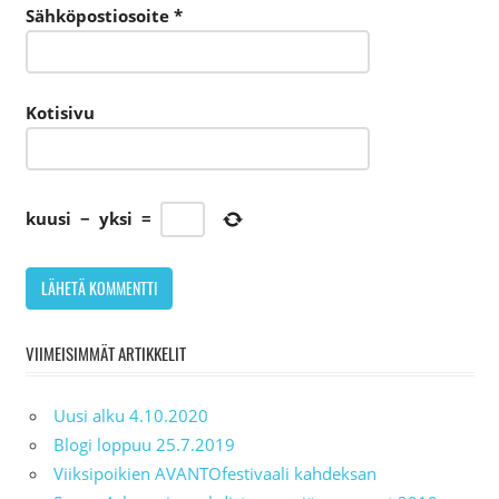
Sähköpostiosoite
*
Kotisivu
kuusi
−
yksi
=
VIIMEISIMMÄT ARTIKKELIT
Uusi alku 4.10.2020
Blogi loppuu 25.7.2019
Viiksipoikien AVANTOfestivaali kahdeksan