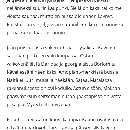
Jelgavaan ja ehdin junaankin. Jelgava on Latvian
neljänneksi suurin kaupunki. Siellä on kaksi tai kolme
yleistä saunaa, mutta en niissä ole ennen käynyt.
Riiasta juna vie Jelgavaan suunnilleen kerran tunnissa
ja matka kestää alle tunnin.
Jään pois junasta sokeritehtaan pysäkiltä. Kävelen
saunaan poiketen vain kaupassa. Ostan
valkovenäläistä Daridaa ja georgialaista Borjomia.
Kävellessäni näen kaksi Amoplant-merkkistä bussia.
Näitä ei juuri muualla näekään. Sataa. Matalassa
rakennuksessa on ovi kadulle. Astun sisään. Maksan
pääsymaksun seitsemän euroa. Jääkaapissa on vettä
ja kaljaa. Myös teetä myydään.
Pukuhuoneessa on kuusi kaappia. Kaapit ovat isoja ja
niissä on pariovet. Tarvittaessa pääsee siis kaverin