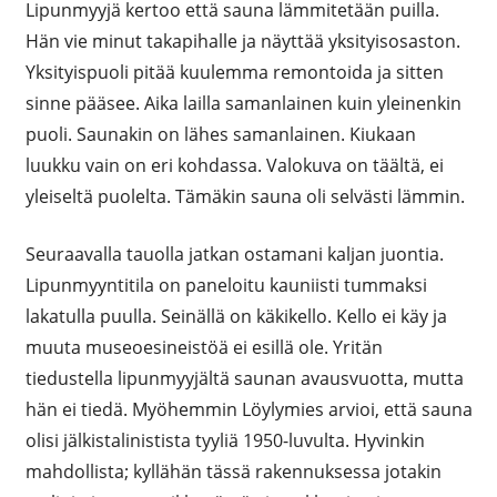
Lipunmyyjä kertoo että sauna lämmitetään puilla.
Hän vie minut takapihalle ja näyttää yksityisosaston.
Yksityispuoli pitää kuulemma remontoida ja sitten
sinne pääsee. Aika lailla samanlainen kuin yleinenkin
puoli. Saunakin on lähes samanlainen. Kiukaan
luukku vain on eri kohdassa. Valokuva on täältä, ei
yleiseltä puolelta. Tämäkin sauna oli selvästi lämmin.
Seuraavalla tauolla jatkan ostamani kaljan juontia.
Lipunmyyntitila on paneloitu kauniisti tummaksi
lakatulla puulla. Seinällä on käkikello. Kello ei käy ja
muuta museoesineistöä ei esillä ole. Yritän
tiedustella lipunmyyjältä saunan avausvuotta, mutta
hän ei tiedä. Myöhemmin Löylymies arvioi, että sauna
olisi jälkistalinistista tyyliä 1950-luvulta. Hyvinkin
mahdollista; kyllähän tässä rakennuksessa jotakin