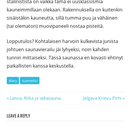
stalinistista on vaikka tämä ei uusklassismia
kauneimmillaan olekaan. Rakennuksella on kuitenkin
sisäistäkin kauneutta, sillä tumma puu ja vähäinen
(tai olematon) muovipaneeli nostaa pisteitä.
Lopputulos? Kohtalaisen harvoin kulkevista junista
johtuen saunavierailu jäi lyhyeksi, noin kahden
tunnin mittaiseksi. Tässä saunassa en kovasti ehtinyt
paikallisten kanssa keskustella.
diary
suomeksi
Previous
Latvia, Riika ja sekasauna
Next
Jelgava Krievu Pirts
Artikkelien
Post:
Post:
selaus
LEAVE A REPLY