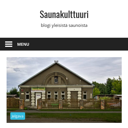
Skip
Saunakulttuuri
to
content
blogi yleisistä saunoista
MENU
Jelgava