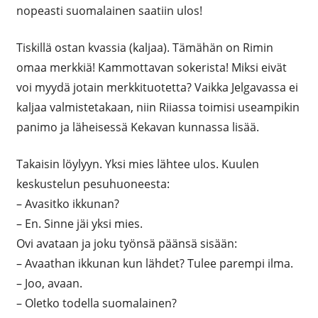
nopeasti suomalainen saatiin ulos!
Tiskillä ostan kvassia (kaljaa). Tämähän on Rimin
omaa merkkiä! Kammottavan sokerista! Miksi eivät
voi myydä jotain merkkituotetta? Vaikka Jelgavassa ei
kaljaa valmistetakaan, niin Riiassa toimisi useampikin
panimo ja läheisessä Kekavan kunnassa lisää.
Takaisin löylyyn. Yksi mies lähtee ulos. Kuulen
keskustelun pesuhuoneesta:
– Avasitko ikkunan?
– En. Sinne jäi yksi mies.
Ovi avataan ja joku työnsä päänsä sisään:
– Avaathan ikkunan kun lähdet? Tulee parempi ilma.
– Joo, avaan.
– Oletko todella suomalainen?