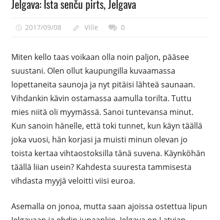
Jelgava: Ista senču pirts, Jelgava
2017/09/08
Ville
0
Miten kello taas voikaan olla noin paljon, pääsee
suustani. Olen ollut kaupungilla kuvaamassa
lopettaneita saunoja ja nyt pitäisi lähteä saunaan.
Vihdankin kävin ostamassa aamulla torilta. Tuttu
mies niitä oli myymässä. Sanoi tuntevansa minut.
Kun sanoin hänelle, että toki tunnet, kun käyn täällä
joka vuosi, hän korjasi ja muisti minun olevan jo
toista kertaa vihtaostoksilla tänä suvena. Käynköhän
täällä liian usein? Kahdesta suuresta tammisesta
vihdasta myyjä veloitti viisi euroa.
Asemalla on jonoa, mutta saan ajoissa ostettua lipun